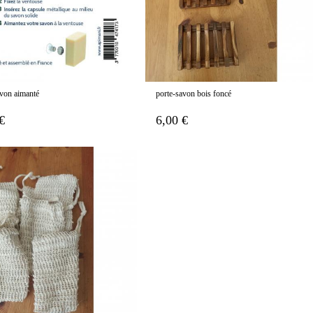
avon aimanté
porte-savon bois foncé
€
6,00 €