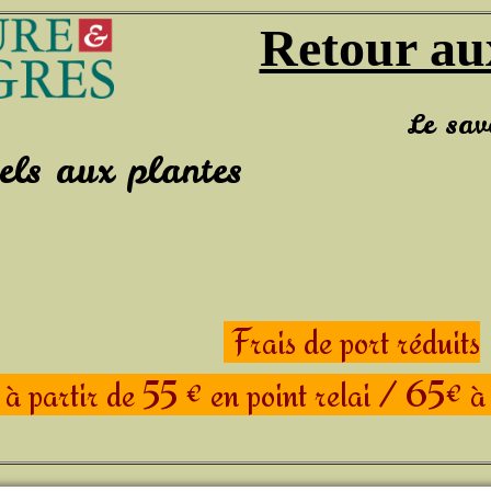
Retour au
savon au nat
rels aux plantes
Frais de port réduits
s à partir de 55 € en point relai / 65€ à