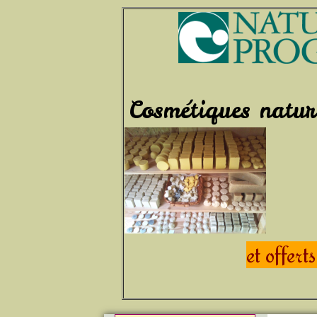
Le 
Cosmétiques natu
et offert