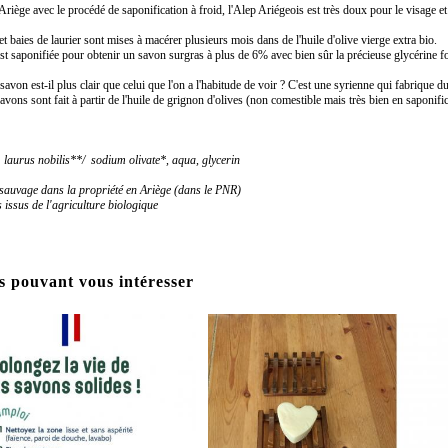
riège avec le procédé de saponification à froid, l'Alep Ariégeois est très doux pour le visage e
et baies de laurier sont mises à macérer plusieurs mois dans de l'huile d'olive vierge extra bio.
 est saponifiée pour obtenir un savon surgras à plus de 6% avec bien sûr la précieuse glycérine 
avon est-il plus clair que celui que l'on a l'habitude de voir ? C'est une syrienne qui fabrique 
avons sont fait à partir de l'huile de grignon d'olives (non comestible mais très bien en saponifica
: laurus nobilis**/ sodium olivate*, aqua, glycerin
e sauvage dans la propriété en Ariège (dans le PNR)
s issus de l'agriculture biologique
s pouvant vous intéresser