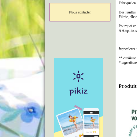
Fabriqué en A
Nous contacter
Des feuilles 
Filtrée, elle
Pourquoi ce s
A Alep, les s
Ingredients 
** cueillett
* ingredient
Produit