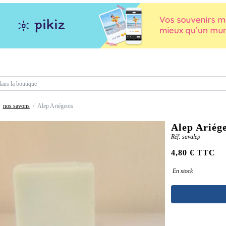
nos savons
Alep Ariégeois
Alep Ariég
Réf: savalep
4,80 € TTC
En stock