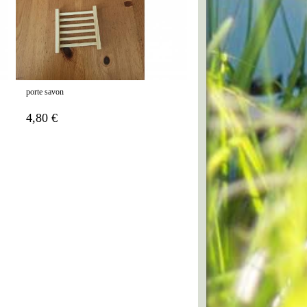
porte savon
4,80 €