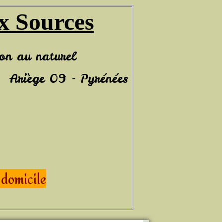
x Sources
urel
Ariège 09 - Pyrénées
 domicile